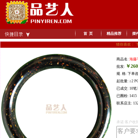
首 页
精品推荐
摆
猜你喜欢： 
商品名:
海藤
￥260
批发:
规 格: 下单
起批量: ≥2 P
已成交: 10笔
已圈粉: 1415
联系店主: 132
承诺:客户收